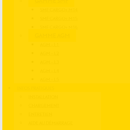
GAMME SMF
SMF CARGO+ M14
SMF CARGO+ M15
SMF CARGO+ M16
GAMME AGM
AGM – L1
AGM – L2
AGM – L3
AGM – L4
AGM – L5
INFOS PRATIQUES
INSTALLATION
CHARGEMENT
ENTRETIEN
AIDE AU DÉMARRAGE