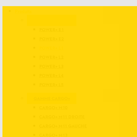
Produits
GAMME POWER+
POWER+ E1
POWER+ E2
POWER+ L1
POWER+ L2
POWER+ L3
POWER+ L4
POWER+ L5
GAMME CARGO+
CARGO+ M10
CARGO+ M11 DROITE
CARGO+ M11 GAUCHE
CARGO+ M13