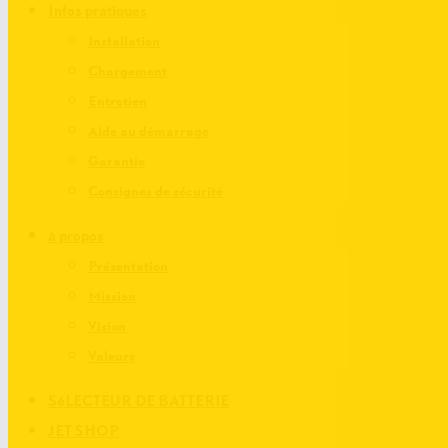
Infos pratiques
Installation
Chargement
Entretien
Aide au démarrage
Garantie
Consignes de sécurité
à propos
Présentation
Mission
Vision
Valeurs
SéLECTEUR DE BATTERIE
JET SHOP