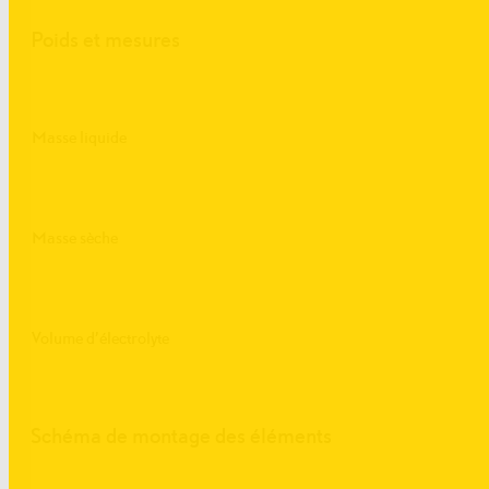
Poids et mesures
Masse liquide
Masse sèche
Volume d’électrolyte
Schéma de montage des éléments