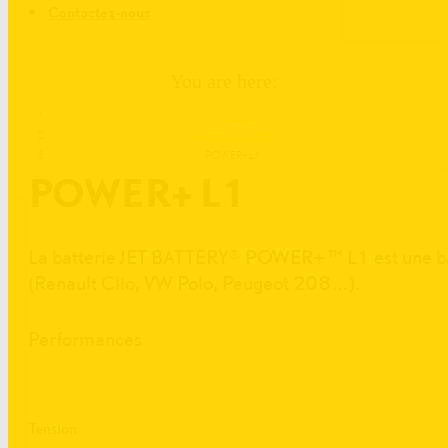
Contactez-nous
You are here:
HOME
GAMME POWER+
POWER+ L1
POWER+ L1
La batterie JET BATTERY® POWER+ ™ L1 est une batte
(Renault Clio, VW Polo, Peugeot 208…).
Performances
Tension