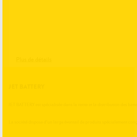
Plus de détails
JET BATTERY
JET BATTERY est spécialisée dans la vente et la distribution des batte
La société dispose d’un large éventail de produits spécialement conç