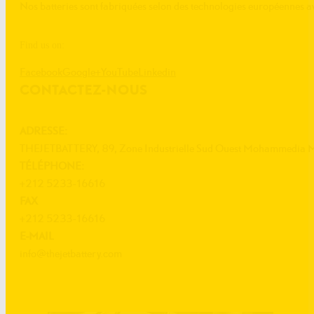
Nos batteries sont fabriquées selon des technologies européenne
Find us on:
Facebook
Google+
YouTube
Linkedin
CONTACTEZ-NOUS
ADRESSE:
THEJETBATTERY, 89, Zone Industrielle Sud Ouest Mohammedia 
TÉLÉPHONE:
+212 5233-16616
FAX
+212 5233-16616
E-MAIL
info@thejetbattery.com