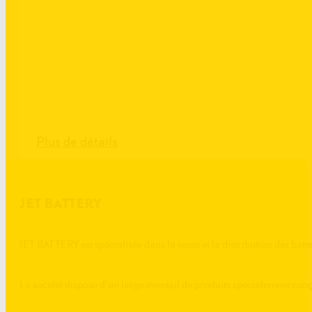
Plus de détails
JET BATTERY
JET BATTERY est spécialisée dans la vente et la distribution des batte
La société dispose d’un large éventail de produits spécialement conç