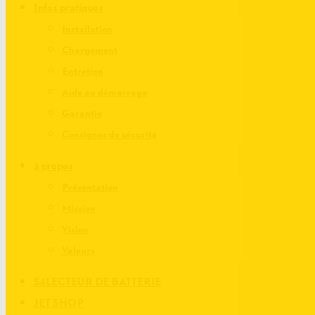
Infos pratiques
Installation
Chargement
Entretien
Aide au démarrage
Garantie
Consignes de sécurité
à propos
Présentation
Mission
Vision
Valeurs
SéLECTEUR DE BATTERIE
JET SHOP