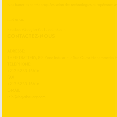
Nos batteries sont fabriquées selon des technologies européenne
Find us on:
Facebook
Google+
YouTube
Linkedin
CONTACTEZ-NOUS
ADRESSE:
THEJETBATTERY, 89, Zone Industrielle Sud Ouest Mohammedia 
TÉLÉPHONE:
+212 5233-16616
FAX
+212 5233-16616
E-MAIL
info@thejetbattery.com