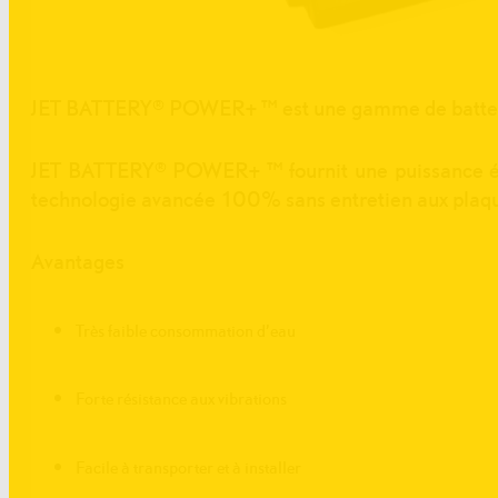
JET BATTERY® POWER+ ™ est une gamme de batterie
JET BATTERY® POWER+ ™ fournit une puissance élev
technologie avancée 100% sans entretien aux plaqu
Avantages
Très faible consommation d’eau
Forte résistance aux vibrations
Facile à transporter et à installer