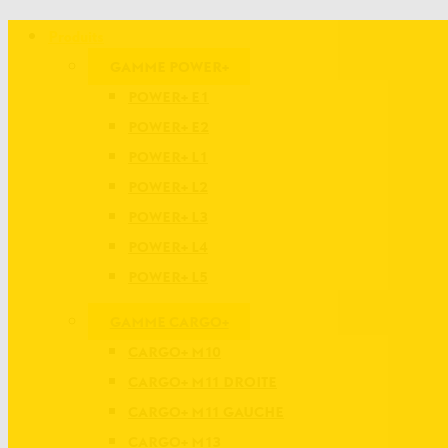
Produits
GAMME POWER+
POWER+ E1
POWER+ E2
POWER+ L1
POWER+ L2
POWER+ L3
POWER+ L4
POWER+ L5
GAMME CARGO+
CARGO+ M10
CARGO+ M11 DROITE
CARGO+ M11 GAUCHE
CARGO+ M13