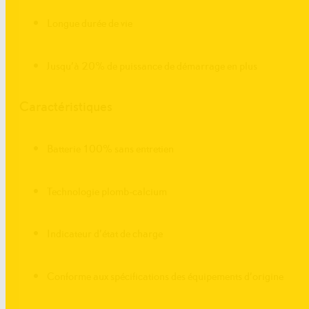
Longue durée de vie
Jusqu’à 20% de puissance de démarrage en plus
Caractéristiques
Batterie 100% sans entretien
Technologie plomb-calcium
Indicateur d’état de charge
Conforme aux spécifications des équipements d’origine