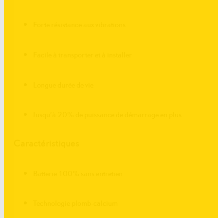
Forte résistance aux vibrations
Facile à transporter et à installer
Longue durée de vie
Jusqu’à 20% de puissance de démarrage en plus
Caractéristiques
Batterie 100% sans entretien
Technologie plomb-calcium