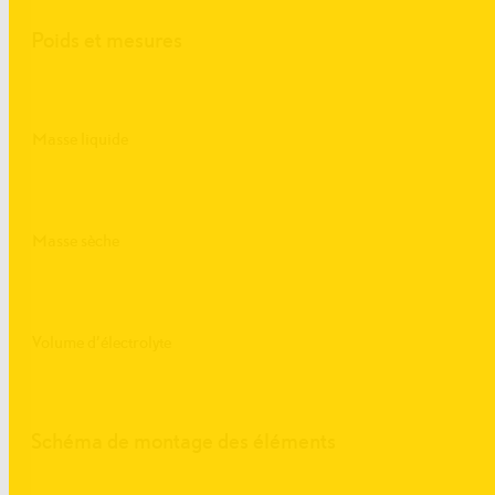
Poids et mesures
Masse liquide
Masse sèche
Volume d’électrolyte
Schéma de montage des éléments