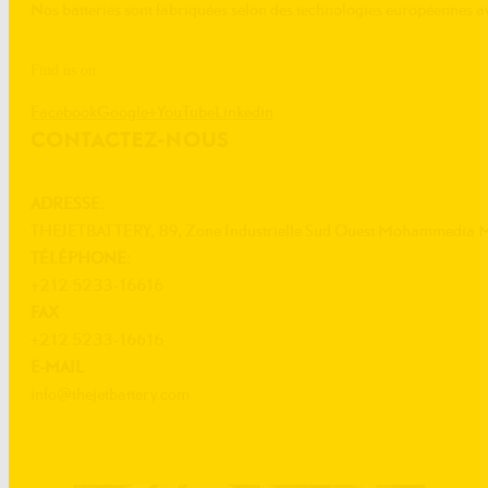
Nos batteries sont fabriquées selon des technologies européenne
Find us on:
Facebook
Google+
YouTube
Linkedin
CONTACTEZ-NOUS
ADRESSE:
THEJETBATTERY, 89, Zone Industrielle Sud Ouest Mohammedia 
TÉLÉPHONE:
+212 5233-16616
FAX
+212 5233-16616
E-MAIL
info@thejetbattery.com