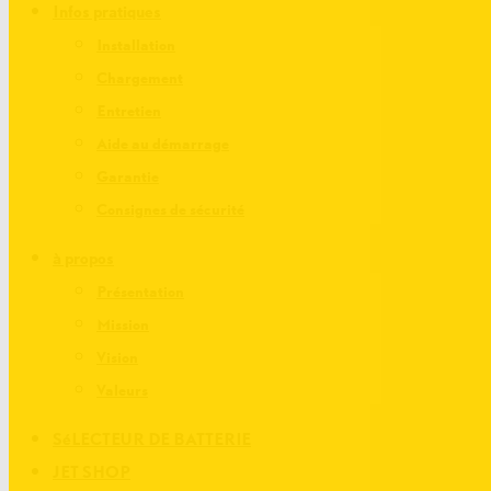
Infos pratiques
Installation
Chargement
Entretien
Aide au démarrage
Garantie
Consignes de sécurité
à propos
Présentation
Mission
Vision
Valeurs
SéLECTEUR DE BATTERIE
JET SHOP