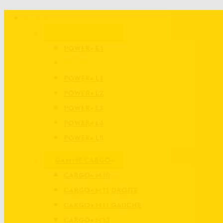
Produits
GAMME POWER+
POWER+ E1
POWER+ E2
POWER+ L1
POWER+ L2
POWER+ L3
POWER+ L4
POWER+ L5
GAMME CARGO+
CARGO+ M10
CARGO+ M11 DROITE
CARGO+ M11 GAUCHE
CARGO+ M13