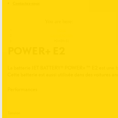
Contactez-nous
You are here:
HOME
GAMME POWER+
POWER+ E2
POWER+ E2
La batterie JET BATTERY® POWER+ ™ E2 est une batt
Cette batterie est aussi utilisée dans des voitures an
Performances
Tension