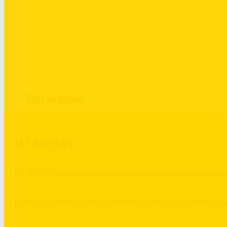
Plus de détails
JET BATTERY
JET BATTERY est spécialisée dans la vente et la distribution des batte
La société dispose d’un large éventail de produits spécialement conç