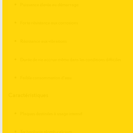
Puissance élevée au démarrage
Forte résistance aux corrosions
Résistance aux vibrations
Durée de vie accrue même dans les conditions difficiles
Faible consommation d’eau
Caractéristiques
Plaques destinées à usage intensif
Technologie plomb-calcium