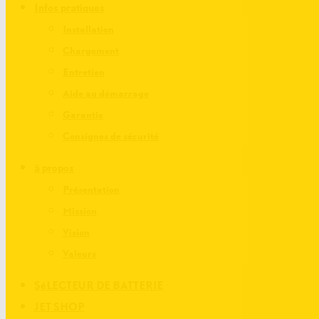
Infos pratiques
Installation
Chargement
Entretien
Aide au démarrage
Garantie
Consignes de sécurité
à propos
Présentation
Mission
Vision
Valeurs
SéLECTEUR DE BATTERIE
JET SHOP