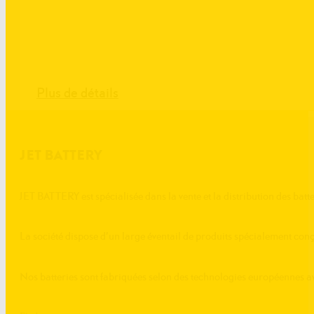
Plus de détails
JET BATTERY
JET BATTERY est spécialisée dans la vente et la distribution des batte
La société dispose d’un large éventail de produits spécialement conç
Nos batteries sont fabriquées selon des technologies européenne