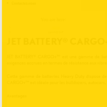
Contactez-nous
You are here:
HOME
GAMME SMF
JET BATTERY® CARGO
JET BATTERY® CARGO+™ est une gamme de batterie
exigences accrues en termes de résistance aux vibra
Cette gamme de batteries Heavy Duty dispose de c
CARGO+™ est idéale pour les bulldozers, autocars, b
Avantages