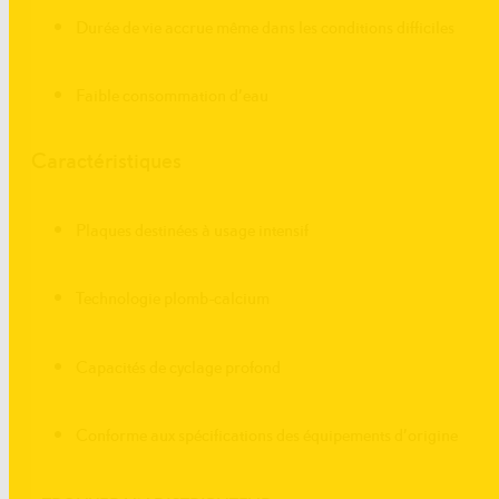
Durée de vie accrue même dans les conditions difficiles
Faible consommation d’eau
Caractéristiques
Plaques destinées à usage intensif
Technologie plomb-calcium
Capacités de cyclage profond
Conforme aux spécifications des équipements d’origine