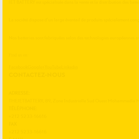
JET BATTERY est spécialisée dans la vente et la distribution des batte
La société dispose d’un large éventail de produits spécialement conç
Nos batteries sont fabriquées selon des technologies européenne
Find us on:
Facebook
Google+
YouTube
Linkedin
CONTACTEZ-NOUS
ADRESSE:
THEJETBATTERY, 89, Zone Industrielle Sud Ouest Mohammedia 
TÉLÉPHONE:
+212 5233-16616
FAX
+212 5233-16616