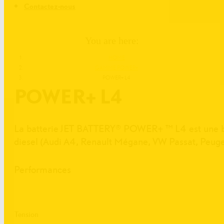
Contactez-nous
You are here:
HOME
GAMME POWER+
POWER+ L4
POWER+ L4
La batterie JET BATTERY® POWER+ ™ L4 est une batt
diesel (Audi A4, Renault Mégane, VW Passat, Peu
Performances
Tension