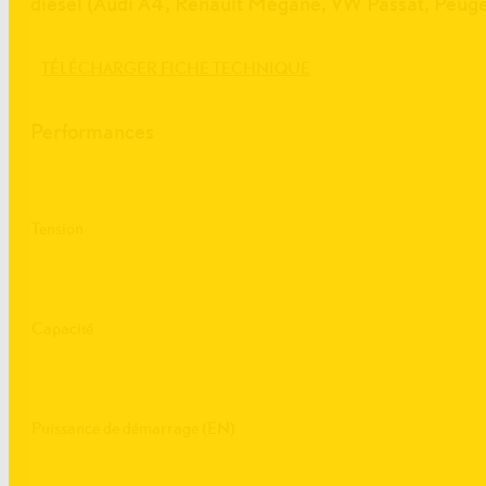
diesel (Audi A4, Renault Mégane, VW Passat, Peu
TÉLÉCHARGER FICHE TECHNIQUE
Performances
Tension
Capacité
Puissance de démarrage (EN)