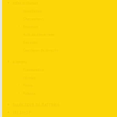
Infos pratiques
Installation
Chargement
Entretien
Aide au démarrage
Garantie
Consignes de sécurité
à propos
Présentation
Mission
Vision
Valeurs
SéLECTEUR DE BATTERIE
JET SHOP