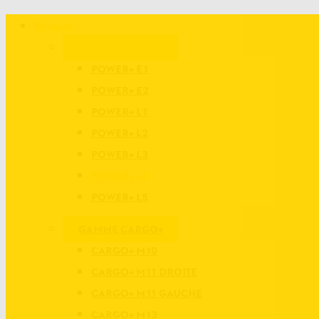
Produits
GAMME POWER+
POWER+ E1
POWER+ E2
POWER+ L1
POWER+ L2
POWER+ L3
POWER+ L4
POWER+ L5
GAMME CARGO+
CARGO+ M10
CARGO+ M11 DROITE
CARGO+ M11 GAUCHE
CARGO+ M13