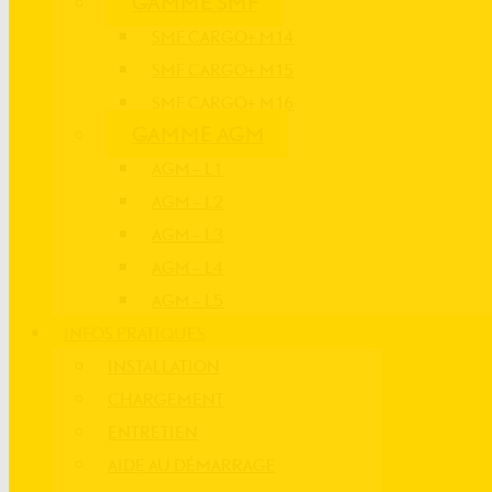
GAMME SMF
SMF CARGO+ M14
SMF CARGO+ M15
SMF CARGO+ M16
GAMME AGM
AGM – L1
AGM – L2
AGM – L3
AGM – L4
AGM – L5
INFOS PRATIQUES
INSTALLATION
CHARGEMENT
ENTRETIEN
AIDE AU DÉMARRAGE